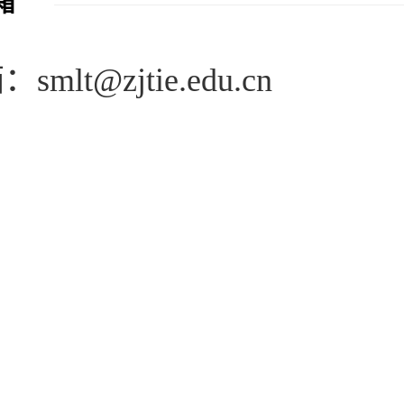
箱
箱：
smlt@zjtie.edu.cn